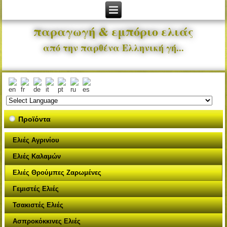
παραγωγή & εμπόριο ελιάς
από την παρθένα Ελληνική γή...
Προϊόντα
Ελιές Αγρινίου
Ελιές Καλαμών
Ελιές Θρούμπες Ζαρωμένες
Γεμιστές Ελιές
Τσακιστές Ελιές
Ασπροκόκκινες Ελιές