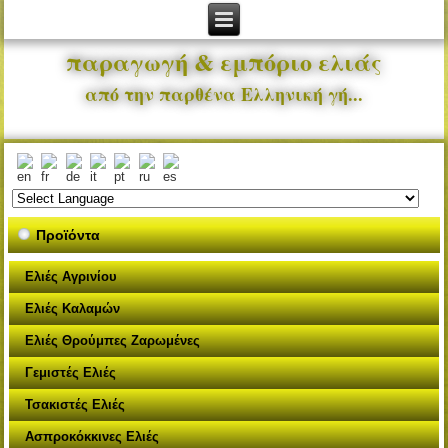
παραγωγή & εμπόριο ελιάς
από την παρθένα Ελληνική γή...
Προϊόντα
Ελιές Αγρινίου
Ελιές Καλαμών
Ελιές Θρούμπες Ζαρωμένες
Γεμιστές Ελιές
Τσακιστές Ελιές
Ασπροκόκκινες Ελιές